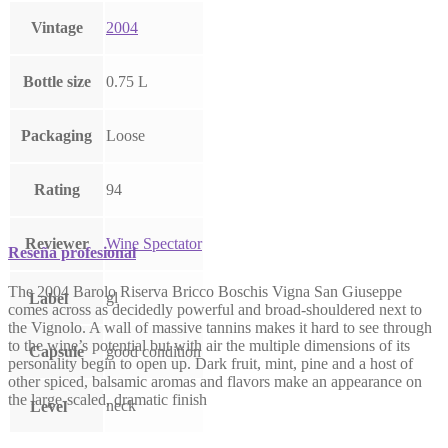
Vintage
2004
Bottle size
0.75 L
Packaging
Loose
Rating
94
Reviewer
Wine Spectator
Reseña profesional
The 2004 Barolo Riserva Bricco Boschis Vigna San Giuseppe
gl
Label
comes across as decidedly powerful and broad-shouldered next to
the Vignolo. A wall of massive tannins makes it hard to see through
to the wine’s potential but with air the multiple dimensions of its
Capsule
good condition
personality begin to open up. Dark fruit, mint, pine and a host of
other spiced, balsamic aromas and flavors make an appearance on
the large-scaled, dramatic finish
neck
Level