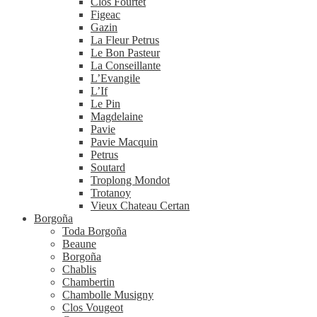
Clos Fourtet
Figeac
Gazin
La Fleur Petrus
Le Bon Pasteur
La Conseillante
L’Evangile
L’If
Le Pin
Magdelaine
Pavie
Pavie Macquin
Petrus
Soutard
Troplong Mondot
Trotanoy
Vieux Chateau Certan
Borgoña
Toda Borgoña
Beaune
Borgoña
Chablis
Chambertin
Chambolle Musigny
Clos Vougeot