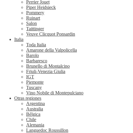
Perrier Jouet
Piper Heidsieck
Pommery
Ruinart
Salon
Taittinger
Veuve Clicquot Ponsardin
Italia
Toda Italia
Amarone della Valpolicella
Barolo
Barbaresco
Brunello di Montalcino
Friuli-Venezia Giulia
IGT
Piemonte
Tuscany
Vino Nobile di Montepulciano
Otras regiones
Argentina
Australia
Bélgica
Chile
Alemania
Languedoc Roussillon