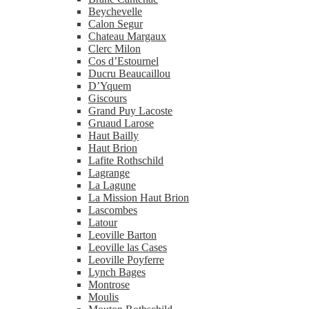
Beychevelle
Calon Segur
Chateau Margaux
Clerc Milon
Cos d’Estournel
Ducru Beaucaillou
D’Yquem
Giscours
Grand Puy Lacoste
Gruaud Larose
Haut Bailly
Haut Brion
Lafite Rothschild
Lagrange
La Lagune
La Mission Haut Brion
Lascombes
Latour
Leoville Barton
Leoville las Cases
Leoville Poyferre
Lynch Bages
Montrose
Moulis