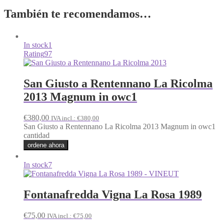
También te recomendamos…
In stock
1
Rating
97
San Giusto a Rentennano La Ricolma
2013 Magnum in owc1
€
380,00
IVA incl.:
€
380,00
San Giusto a Rentennano La Ricolma 2013 Magnum in owc1
cantidad
ordene ahora
In stock
7
Fontanafredda Vigna La Rosa 1989
€
75,00
IVA incl.:
€
75,00