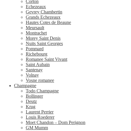
Corton
Echezeaux
Gevrey Chambertin
Grands Echezeaux
Hautes Cotes de Beaune
Meursault
Montrachet
Morey Saint Denis
Nuits Saint Georges
Pommard
Richebourg
Romanee Saint Vivant
Saint Aubain
Santenay
Volnay
Vosne romanee
Champagne
Todo Champagne
Bollinger
Deutz
Krug
Laurent Perrier
Louis Roederer
Moet Chandon – Dom Perignon
GM Mumm