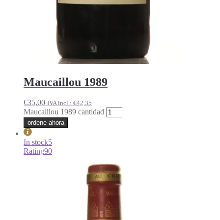
Maucaillou 1989
€
35,00
IVA incl.:
€
42,35
Maucaillou 1989 cantidad
ordene ahora
In stock
5
Rating
90