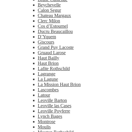
Beychevelle
Calon Segur
Chateau Margaux
Clerc Milon
Cos d’Estournel
Ducru Beaucaillou
D’Yquem
Giscours
Grand Puy Lacoste
Gruaud Larose
Haut Bailly
Haut Brion
Lafite Rothschild
Lagrange
La Lagune
La Mission Haut Brion
Lascombes
Latour
Leoville Barton
Leoville las Cases
Leoville Poyferre
Lynch Bages
Montrose
Moulis