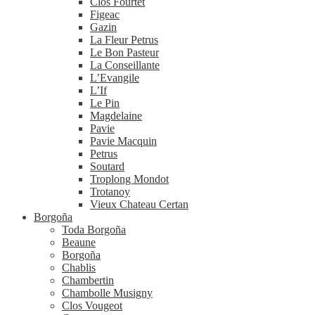
Clos Fourtet
Figeac
Gazin
La Fleur Petrus
Le Bon Pasteur
La Conseillante
L’Evangile
L’If
Le Pin
Magdelaine
Pavie
Pavie Macquin
Petrus
Soutard
Troplong Mondot
Trotanoy
Vieux Chateau Certan
Borgoña
Toda Borgoña
Beaune
Borgoña
Chablis
Chambertin
Chambolle Musigny
Clos Vougeot