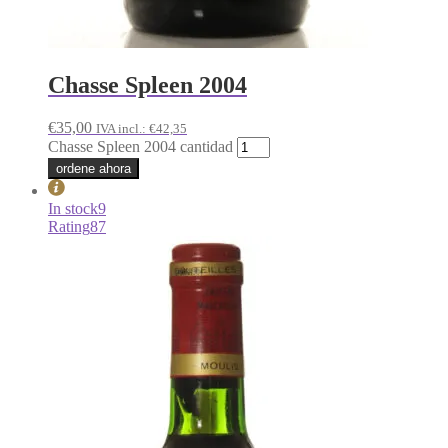
Chasse Spleen 2004
€
35,00
IVA incl.:
€
42,35
Chasse Spleen 2004 cantidad
ordene ahora
In stock
9
Rating
87