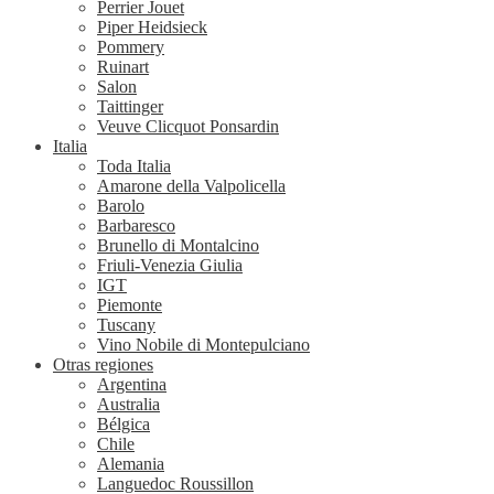
Perrier Jouet
Piper Heidsieck
Pommery
Ruinart
Salon
Taittinger
Veuve Clicquot Ponsardin
Italia
Toda Italia
Amarone della Valpolicella
Barolo
Barbaresco
Brunello di Montalcino
Friuli-Venezia Giulia
IGT
Piemonte
Tuscany
Vino Nobile di Montepulciano
Otras regiones
Argentina
Australia
Bélgica
Chile
Alemania
Languedoc Roussillon