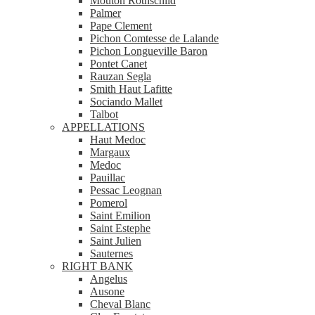
Mouton Rothschild
Palmer
Pape Clement
Pichon Comtesse de Lalande
Pichon Longueville Baron
Pontet Canet
Rauzan Segla
Smith Haut Lafitte
Sociando Mallet
Talbot
APPELLATIONS
Haut Medoc
Margaux
Medoc
Pauillac
Pessac Leognan
Pomerol
Saint Emilion
Saint Estephe
Saint Julien
Sauternes
RIGHT BANK
Angelus
Ausone
Cheval Blanc