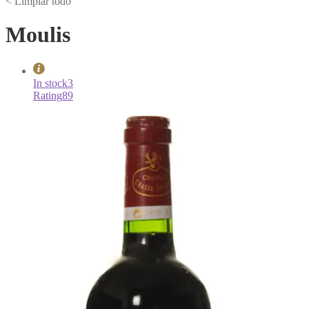
< Limpiar todo
Moulis
In stock
3
Rating
89