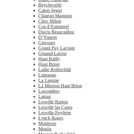
Beychevelle
Calon Segur
Chateau Margaux
Clerc Milon
Cos d’Estournel
Ducru Beaucaillou
D’Yquem
Giscours
Grand Puy Lacoste
Gruaud Larose
Haut Bailly
Haut Brion
Lafite Rothschild
Lagrange
La Lagune
La Mission Haut Brion
Lascombes
Latour
Leoville Barton
Leoville las Cases
Leoville Poyferre
Lynch Bages
Montrose
Moulis