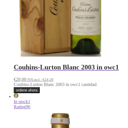
Couhins-Lurton Blanc 2003 in owc1
€
20,00
IVA incl.:
€
24,20
Couhins-Lurton Blanc 2003 in owc1 cantidad
ordene ahora
In stock
1
Rating
96