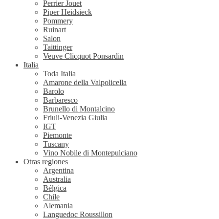
Perrier Jouet
Piper Heidsieck
Pommery
Ruinart
Salon
Taittinger
Veuve Clicquot Ponsardin
Italia
Toda Italia
Amarone della Valpolicella
Barolo
Barbaresco
Brunello di Montalcino
Friuli-Venezia Giulia
IGT
Piemonte
Tuscany
Vino Nobile di Montepulciano
Otras regiones
Argentina
Australia
Bélgica
Chile
Alemania
Languedoc Roussillon