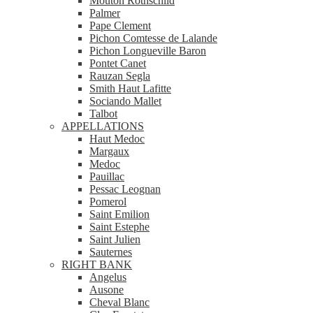
Mouton Rothschild
Palmer
Pape Clement
Pichon Comtesse de Lalande
Pichon Longueville Baron
Pontet Canet
Rauzan Segla
Smith Haut Lafitte
Sociando Mallet
Talbot
APPELLATIONS
Haut Medoc
Margaux
Medoc
Pauillac
Pessac Leognan
Pomerol
Saint Emilion
Saint Estephe
Saint Julien
Sauternes
RIGHT BANK
Angelus
Ausone
Cheval Blanc