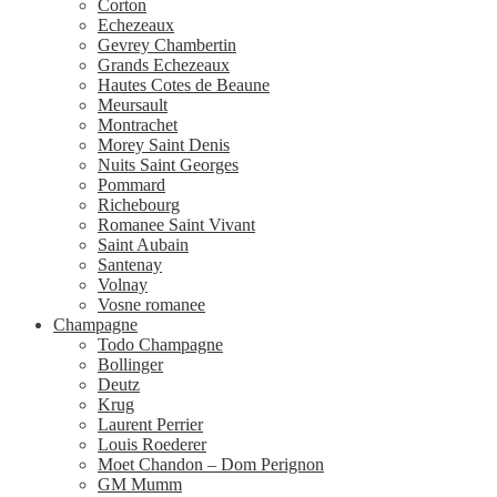
Corton
Echezeaux
Gevrey Chambertin
Grands Echezeaux
Hautes Cotes de Beaune
Meursault
Montrachet
Morey Saint Denis
Nuits Saint Georges
Pommard
Richebourg
Romanee Saint Vivant
Saint Aubain
Santenay
Volnay
Vosne romanee
Champagne
Todo Champagne
Bollinger
Deutz
Krug
Laurent Perrier
Louis Roederer
Moet Chandon – Dom Perignon
GM Mumm