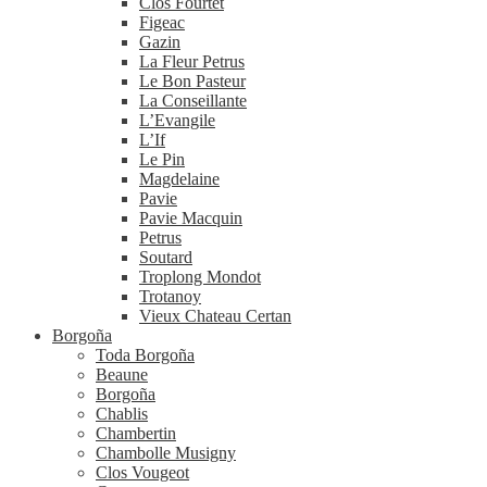
Clos Fourtet
Figeac
Gazin
La Fleur Petrus
Le Bon Pasteur
La Conseillante
L’Evangile
L’If
Le Pin
Magdelaine
Pavie
Pavie Macquin
Petrus
Soutard
Troplong Mondot
Trotanoy
Vieux Chateau Certan
Borgoña
Toda Borgoña
Beaune
Borgoña
Chablis
Chambertin
Chambolle Musigny
Clos Vougeot