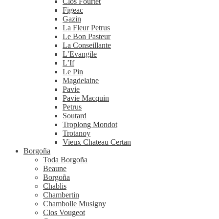
Clos Fourtet
Figeac
Gazin
La Fleur Petrus
Le Bon Pasteur
La Conseillante
L’Evangile
L’If
Le Pin
Magdelaine
Pavie
Pavie Macquin
Petrus
Soutard
Troplong Mondot
Trotanoy
Vieux Chateau Certan
Borgoña
Toda Borgoña
Beaune
Borgoña
Chablis
Chambertin
Chambolle Musigny
Clos Vougeot