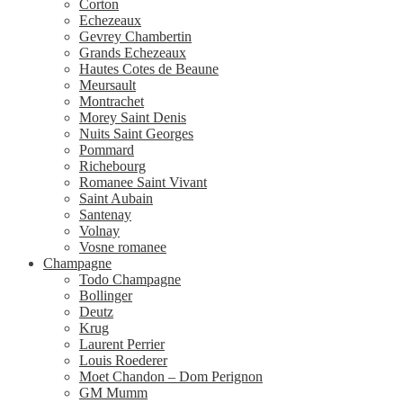
Corton
Echezeaux
Gevrey Chambertin
Grands Echezeaux
Hautes Cotes de Beaune
Meursault
Montrachet
Morey Saint Denis
Nuits Saint Georges
Pommard
Richebourg
Romanee Saint Vivant
Saint Aubain
Santenay
Volnay
Vosne romanee
Champagne
Todo Champagne
Bollinger
Deutz
Krug
Laurent Perrier
Louis Roederer
Moet Chandon – Dom Perignon
GM Mumm