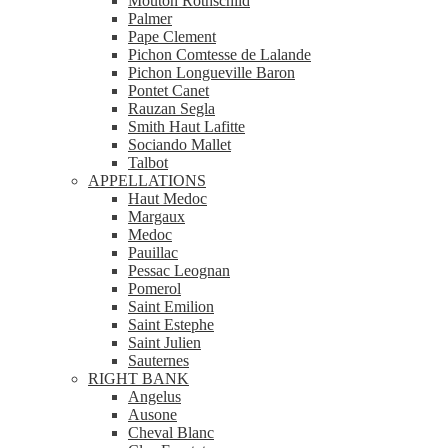
Mouton Rothschild
Palmer
Pape Clement
Pichon Comtesse de Lalande
Pichon Longueville Baron
Pontet Canet
Rauzan Segla
Smith Haut Lafitte
Sociando Mallet
Talbot
APPELLATIONS
Haut Medoc
Margaux
Medoc
Pauillac
Pessac Leognan
Pomerol
Saint Emilion
Saint Estephe
Saint Julien
Sauternes
RIGHT BANK
Angelus
Ausone
Cheval Blanc