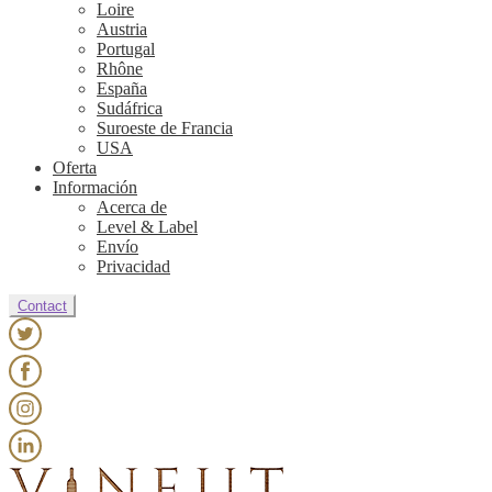
Loire
Austria
Portugal
Rhône
España
Sudáfrica
Suroeste de Francia
USA
Oferta
Información
Acerca de
Level & Label
Envío
Privacidad
Contact