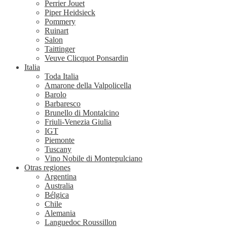
Perrier Jouet
Piper Heidsieck
Pommery
Ruinart
Salon
Taittinger
Veuve Clicquot Ponsardin
Italia
Toda Italia
Amarone della Valpolicella
Barolo
Barbaresco
Brunello di Montalcino
Friuli-Venezia Giulia
IGT
Piemonte
Tuscany
Vino Nobile di Montepulciano
Otras regiones
Argentina
Australia
Bélgica
Chile
Alemania
Languedoc Roussillon