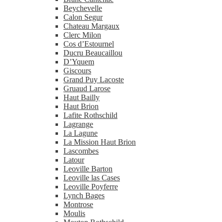
Beychevelle
Calon Segur
Chateau Margaux
Clerc Milon
Cos d’Estournel
Ducru Beaucaillou
D’Yquem
Giscours
Grand Puy Lacoste
Gruaud Larose
Haut Bailly
Haut Brion
Lafite Rothschild
Lagrange
La Lagune
La Mission Haut Brion
Lascombes
Latour
Leoville Barton
Leoville las Cases
Leoville Poyferre
Lynch Bages
Montrose
Moulis