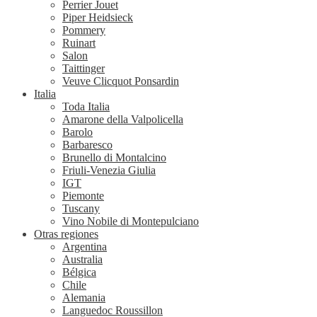
Perrier Jouet
Piper Heidsieck
Pommery
Ruinart
Salon
Taittinger
Veuve Clicquot Ponsardin
Italia
Toda Italia
Amarone della Valpolicella
Barolo
Barbaresco
Brunello di Montalcino
Friuli-Venezia Giulia
IGT
Piemonte
Tuscany
Vino Nobile di Montepulciano
Otras regiones
Argentina
Australia
Bélgica
Chile
Alemania
Languedoc Roussillon