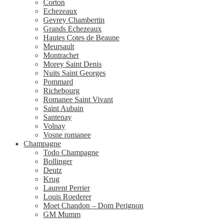
Corton
Echezeaux
Gevrey Chambertin
Grands Echezeaux
Hautes Cotes de Beaune
Meursault
Montrachet
Morey Saint Denis
Nuits Saint Georges
Pommard
Richebourg
Romanee Saint Vivant
Saint Aubain
Santenay
Volnay
Vosne romanee
Champagne
Todo Champagne
Bollinger
Deutz
Krug
Laurent Perrier
Louis Roederer
Moet Chandon – Dom Perignon
GM Mumm