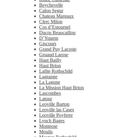
Beychevelle
Calon Segur
Chateau Margaux
Clerc Milon
Cos d’Estournel
Ducru Beaucaillou
D’Yquem
Giscours
Grand Puy Lacoste
Gruaud Larose
Haut Bailly
Haut Brion
Lafite Rothschild
Lagrange
La Lagune
La Mission Haut Brion
Lascombes
Latour
Leoville Barton
Leoville las Cases
Leoville Poyferre
Lynch Bages
Montrose
Moulis