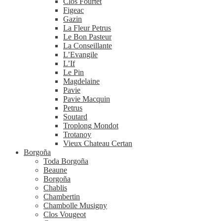
Clos Fourtet
Figeac
Gazin
La Fleur Petrus
Le Bon Pasteur
La Conseillante
L’Evangile
L’If
Le Pin
Magdelaine
Pavie
Pavie Macquin
Petrus
Soutard
Troplong Mondot
Trotanoy
Vieux Chateau Certan
Borgoña
Toda Borgoña
Beaune
Borgoña
Chablis
Chambertin
Chambolle Musigny
Clos Vougeot