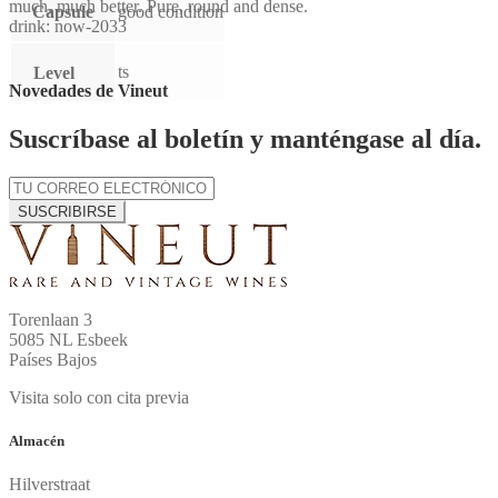
much, much better. Pure, round and dense.
Capsule
good condition
drink: now-2033
ts
Level
Novedades de Vineut
Suscríbase al boletín y manténgase al día.
SUSCRIBIRSE
Torenlaan 3
5085 NL Esbeek
Países Bajos
Visita solo con cita previa
Almacén
Hilverstraat