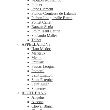
Mouton Rothschild
Palmer
Pape Clement
Pichon Comtesse de Lalande
Pichon Longueville Baron
Pontet Canet
Rauzan Segla
Smith Haut Lafitte
Sociando Mallet
Talbot
APPELLATIONS
Haut Medoc
Margaux
Medoc
Pauillac
Pessac Leognan
Pomerol
Saint Emilion
Saint Estephe
Saint Julien
Sauternes
RIGHT BANK
Angelus
Ausone
Cheval Blanc