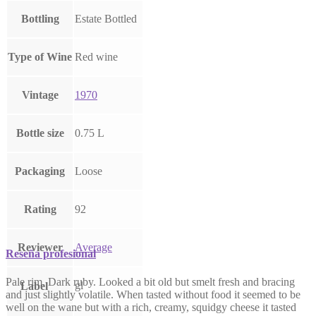
Bottling
Estate Bottled
Type of Wine
Red wine
Vintage
1970
Bottle size
0.75 L
Packaging
Loose
Rating
92
Reviewer
Average
Reseña profesional
Pale rim. Dark ruby. Looked a bit old but smelt fresh and bracing
gl
Label
and just slightly volatile. When tasted without food it seemed to be
well on the wane but with a rich, creamy, squidgy cheese it tasted