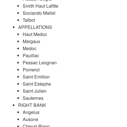
Smith Haut Lafitte
Sociando Mallet
Talbot
APPELLATIONS
Haut Medoc
Margaux
Medoc
Pauillac
Pessac Leognan
Pomerol
Saint Emilion
Saint Estephe
Saint Julien
Sauternes
RIGHT BANK
Angelus
Ausone
Cheval Blanc