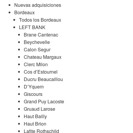
Nuevas adquisiciones
Bordeaux
Todos los Bordeaux
LEFT BANK
Brane Cantenac
Beychevelle
Calon Segur
Chateau Margaux
Clerc Milon
Cos d’Estournel
Ducru Beaucaillou
D’Yquem
Giscours
Grand Puy Lacoste
Gruaud Larose
Haut Bailly
Haut Brion
Lafite Rothschild