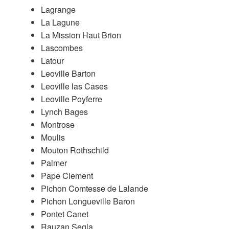
Lagrange
La Lagune
La Mission Haut Brion
Lascombes
Latour
Leoville Barton
Leoville las Cases
Leoville Poyferre
Lynch Bages
Montrose
Moulis
Mouton Rothschild
Palmer
Pape Clement
Pichon Comtesse de Lalande
Pichon Longueville Baron
Pontet Canet
Rauzan Segla