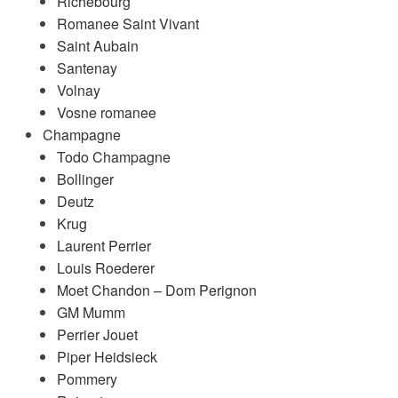
Richebourg
Romanee Saint Vivant
Saint Aubain
Santenay
Volnay
Vosne romanee
Champagne
Todo Champagne
Bollinger
Deutz
Krug
Laurent Perrier
Louis Roederer
Moet Chandon – Dom Perignon
GM Mumm
Perrier Jouet
Piper Heidsieck
Pommery