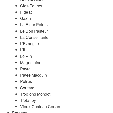
Clos Fourtet
Figeac
Gazin
La Fleur Petrus
Le Bon Pasteur
La Conseillante
L’Evangile
L’If
Le Pin
Magdelaine
Pavie
Pavie Macquin
Petrus
Soutard
Troplong Mondot
Trotanoy
Vieux Chateau Certan
Borgoña