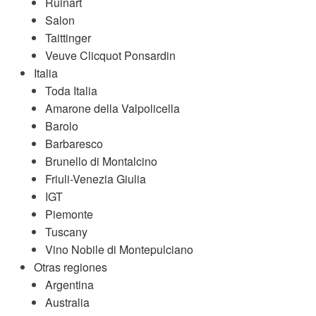
Ruinart
Salon
Taittinger
Veuve Clicquot Ponsardin
Italia
Toda Italia
Amarone della Valpolicella
Barolo
Barbaresco
Brunello di Montalcino
Friuli-Venezia Giulia
IGT
Piemonte
Tuscany
Vino Nobile di Montepulciano
Otras regiones
Argentina
Australia