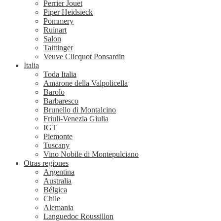
Perrier Jouet
Piper Heidsieck
Pommery
Ruinart
Salon
Taittinger
Veuve Clicquot Ponsardin
Italia
Toda Italia
Amarone della Valpolicella
Barolo
Barbaresco
Brunello di Montalcino
Friuli-Venezia Giulia
IGT
Piemonte
Tuscany
Vino Nobile di Montepulciano
Otras regiones
Argentina
Australia
Bélgica
Chile
Alemania
Languedoc Roussillon