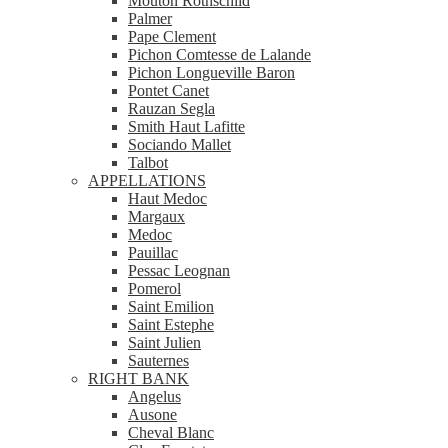
Mouton Rothschild
Palmer
Pape Clement
Pichon Comtesse de Lalande
Pichon Longueville Baron
Pontet Canet
Rauzan Segla
Smith Haut Lafitte
Sociando Mallet
Talbot
APPELLATIONS
Haut Medoc
Margaux
Medoc
Pauillac
Pessac Leognan
Pomerol
Saint Emilion
Saint Estephe
Saint Julien
Sauternes
RIGHT BANK
Angelus
Ausone
Cheval Blanc