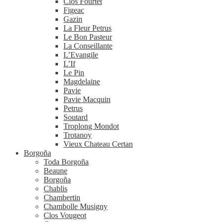
Clos Fourtet
Figeac
Gazin
La Fleur Petrus
Le Bon Pasteur
La Conseillante
L’Evangile
L’If
Le Pin
Magdelaine
Pavie
Pavie Macquin
Petrus
Soutard
Troplong Mondot
Trotanoy
Vieux Chateau Certan
Borgoña
Toda Borgoña
Beaune
Borgoña
Chablis
Chambertin
Chambolle Musigny
Clos Vougeot