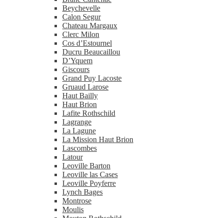
Beychevelle
Calon Segur
Chateau Margaux
Clerc Milon
Cos d’Estournel
Ducru Beaucaillou
D’Yquem
Giscours
Grand Puy Lacoste
Gruaud Larose
Haut Bailly
Haut Brion
Lafite Rothschild
Lagrange
La Lagune
La Mission Haut Brion
Lascombes
Latour
Leoville Barton
Leoville las Cases
Leoville Poyferre
Lynch Bages
Montrose
Moulis