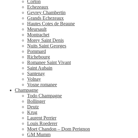
Corton
Echezeaux
Gevrey Chambertin
Grands Echezeaux
Hautes Cotes de Beaune
Meursault
Montrachet
Morey Saint Denis
Nuits Saint Georges
Pommard
Richebourg
Romanee Saint Vivant
Saint Aubain
Santenay
Volnay
Vosne romanee
Champagne
Todo Champagne
Bollinger
Deutz
Krug
Laurent Perrier
Louis Roederer
Moet Chandon – Dom Perignon
GM Mumm