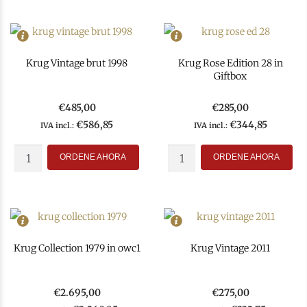
Krug Vintage brut 1998
Krug Rose Edition 28 in
Giftbox
€
485,00
€
285,00
€
586,85
€
344,85
IVA incl.:
IVA incl.:
In Stock
1
In Stock
22
Rating
95
Rating
98
ORDENE AHORA
ORDENE AHORA
Krug Collection 1979 in owc1
Krug Vintage 2011
€
2.695,00
€
275,00