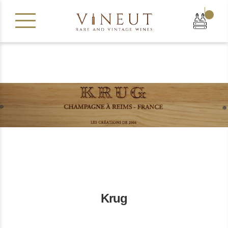
|
In Stock
1
In Stock
50
Krug
Rating
100
Rating
96