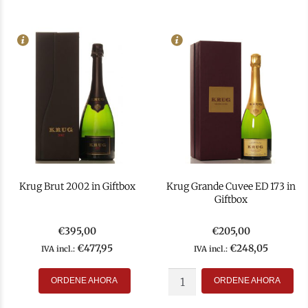
Krug Brut 2002 in Giftbox
Krug Grande Cuvee ED 173 in
Giftbox
€
395,00
€
205,00
€
477,95
€
248,05
IVA incl.:
IVA incl.:
In Stock
3
In Stock
48
Rating
98
Rating
97
ORDENE AHORA
ORDENE AHORA