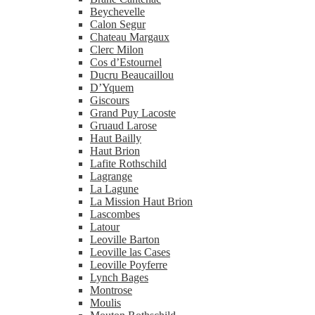
Beychevelle
Calon Segur
Chateau Margaux
Clerc Milon
Cos d’Estournel
Ducru Beaucaillou
D’Yquem
Giscours
Grand Puy Lacoste
Gruaud Larose
Haut Bailly
Haut Brion
Lafite Rothschild
Lagrange
La Lagune
La Mission Haut Brion
Lascombes
Latour
Leoville Barton
Leoville las Cases
Leoville Poyferre
Lynch Bages
Montrose
Moulis