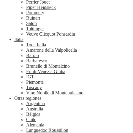
Perrier Jouet
Piper Heidsieck
Pommery
Ruinart
Salon
Taittinger
Veuve Clicquot Ponsardin
Italia
Toda Italia
Amarone della Valpolicella
Barolo
Barbaresco
Brunello di Montalcino
Friuli-Venezia Giulia
IGT
Piemonte
Tuscany
Vino Nobile di Montepulciano
Otras regiones
Argentina
Australia
Bélgica
Chile
Alemania
Languedoc Roussillon