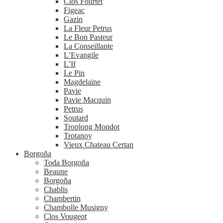
Clos Fourtet
Figeac
Gazin
La Fleur Petrus
Le Bon Pasteur
La Conseillante
L’Evangile
L’If
Le Pin
Magdelaine
Pavie
Pavie Macquin
Petrus
Soutard
Troplong Mondot
Trotanoy
Vieux Chateau Certan
Borgoña
Toda Borgoña
Beaune
Borgoña
Chablis
Chambertin
Chambolle Musigny
Clos Vougeot