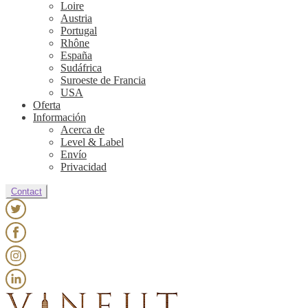
Loire
Austria
Portugal
Rhône
España
Sudáfrica
Suroeste de Francia
USA
Oferta
Información
Acerca de
Level & Label
Envío
Privacidad
Contact