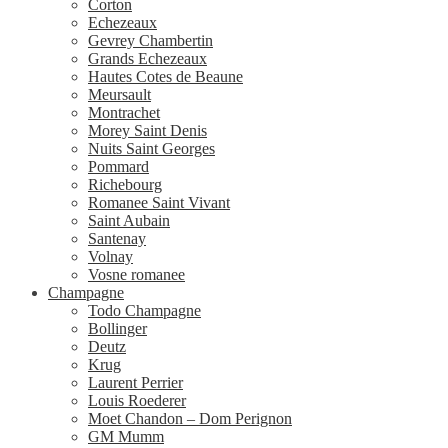
Corton
Echezeaux
Gevrey Chambertin
Grands Echezeaux
Hautes Cotes de Beaune
Meursault
Montrachet
Morey Saint Denis
Nuits Saint Georges
Pommard
Richebourg
Romanee Saint Vivant
Saint Aubain
Santenay
Volnay
Vosne romanee
Champagne
Todo Champagne
Bollinger
Deutz
Krug
Laurent Perrier
Louis Roederer
Moet Chandon – Dom Perignon
GM Mumm