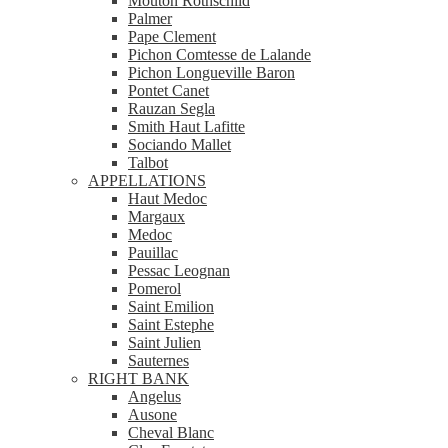
Mouton Rothschild
Palmer
Pape Clement
Pichon Comtesse de Lalande
Pichon Longueville Baron
Pontet Canet
Rauzan Segla
Smith Haut Lafitte
Sociando Mallet
Talbot
APPELLATIONS
Haut Medoc
Margaux
Medoc
Pauillac
Pessac Leognan
Pomerol
Saint Emilion
Saint Estephe
Saint Julien
Sauternes
RIGHT BANK
Angelus
Ausone
Cheval Blanc